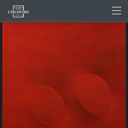
ABOUT US
IT
EN
NEWS AND EVENTS
FR
ARTISTS AND WORKS
EXHIBITIONS
CONTACTS