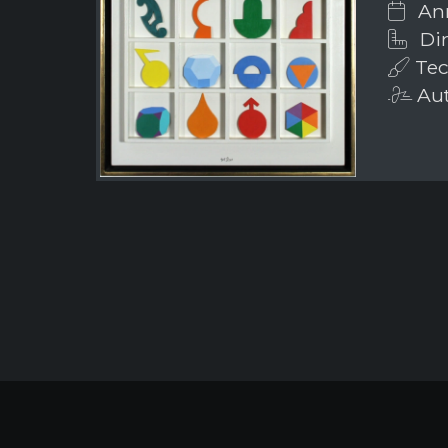
Ann
Dim
Tech
Aut