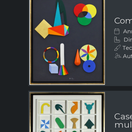
Com
Ann
Dim
Tech
Aut
Case
mult