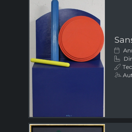
Sans
Ann
Dim
Tec
Aut