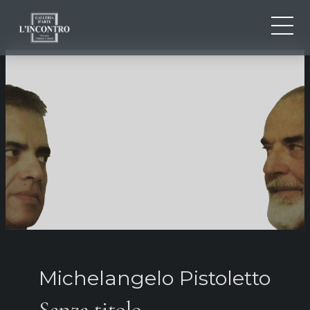
QUI SOMMES-NOU
IT
EN
NEWS ED EVENTS
FR
ARTISTES ET ŒUVRES
EXPOSITIONS
CONTACTS
Michelangelo Pistoletto
Senza titolo