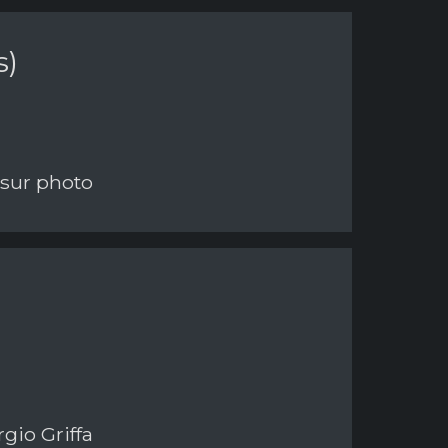
s)
 sur photo
gio Griffa