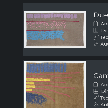
Due 
Ann
Dim
Tec
Aut
Cam
Ann
Dim
Tech
Aut