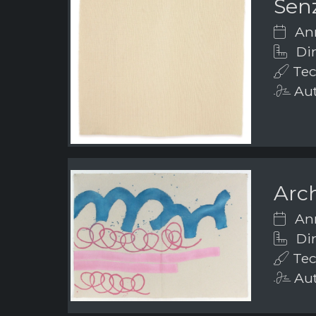
Senz
Ann
Dim
Tec
Aut
Arch
Ann
Dim
Tech
Aut