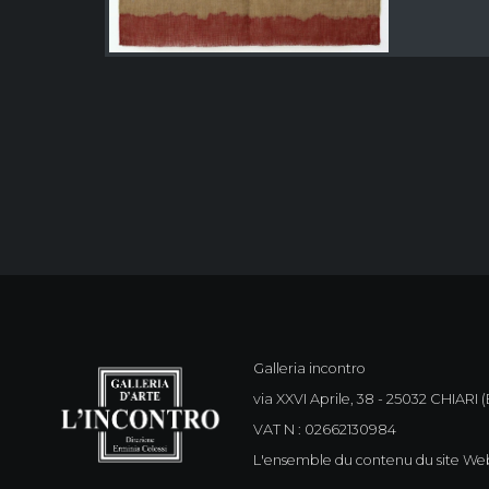
Galleria incontro
via XXVI Aprile, 38 - 25032 CHIARI (B
VAT N : 02662130984
L'ensemble du contenu du site Web 