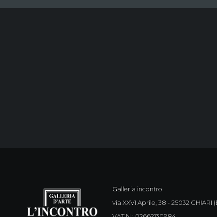
Galleria incontro
via XXVI Aprile, 38 - 25032 CHIARI (B
VAT N : 02662130984