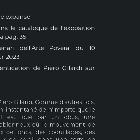
ne expansé
ns le catalogue de l'exposition
la pag. 35
nari dell'Arte Povera, du 10
er 2023
entication de Piero Gilardi sur
ero Gilardi.
Comme d'autres fois,
un instantané de n'importe quelle
pal est joué par un obus, une
d sablonneux où le mouvement de
 de joncs, des coquillages, des
eaux de corail dans une sorte de