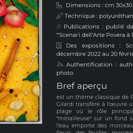
Dimensions : cm 30x30
Technique : polyurétha
Publications : publié da
"Scenari dell'Arte Povera à 
Des expositions : Sce
décembre 2022 au 20 févri
Authentification : auth
photo
Bref aperçu
est un thème classique de Pi
Gilardi transfère à l'œuvre 
plage où le rôle princi
"mitrailleuse" sur un fon
l'eau emporte des morceaux
fleurs, des feuilles, morc