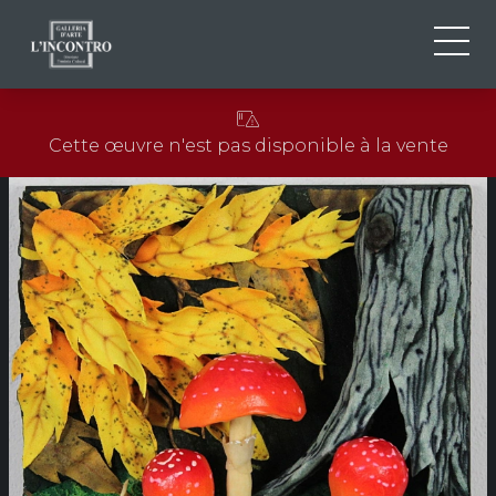
QUI SOMMES-NOU
IT
Cette œuvre n'est pas disponible à la vente
EN
NEWS ED EVENTS
FR
ARTISTES ET ŒUVRES
EXPOSITIONS
CONTACTS