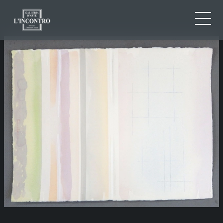
QUI SOMMES-NOU
IT
EN
NEWS ED EVENTS
FR
ARTISTES ET ŒUVRES
EXPOSITIONS
CONTACTS