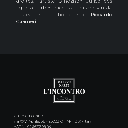
droites, l’artiste Qingzhen utilise des
lignes courbes tracées au hasard sans la
rigueur et la rationalité de
Riccardo
Guarneri.
Galleria incontro
via XXVI Aprile, 38 - 25032 CHIARI (BS) - Italy
VAT N : 02662130984