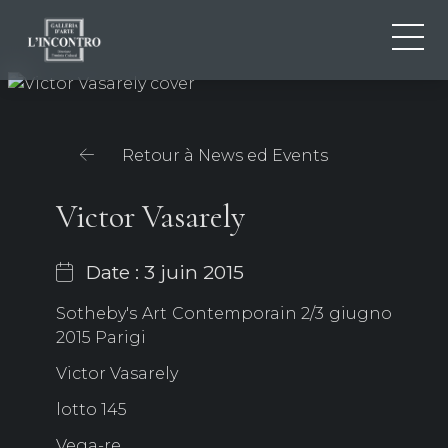
QUI SOMMES-NOU
IT
EN
NEWS ED EVENTS
Retour à News ed Events
FR
ARTISTES ET ŒUVRES
EXPOSITIONS
Victor Vasarely
CONTACTS
Date : 3 juin 2015
Sotheby's Art Contemporain 2/3 giugno
2015 Parigi
Victor Vasarely
lotto 145
Vega-re