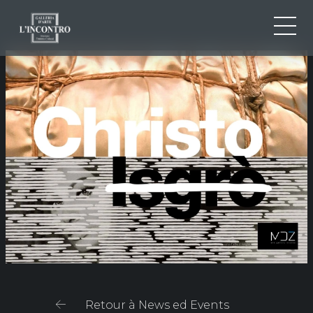
QUI SOMMES-NOU
IT
EN
NEWS ED EVENTS
FR
ARTISTES ET ŒUVRES
EXPOSITIONS
CONTACTS
Retour à News ed Events