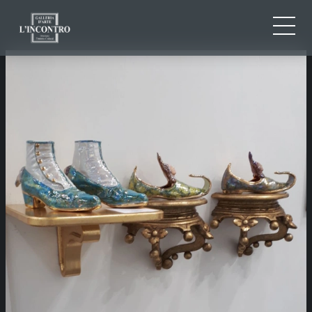
QUI SOMMES-NOU
IT
EN
NEWS ED EVENTS
FR
ARTISTES ET ŒUVRES
EXPOSITIONS
CONTACTS