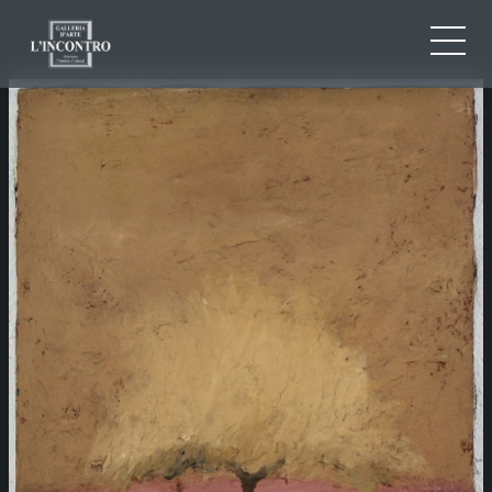
QUI SOMMES-NOU
IT
EN
NEWS ED EVENTS
FR
ARTISTES ET ŒUVRES
EXPOSITIONS
CONTACTS