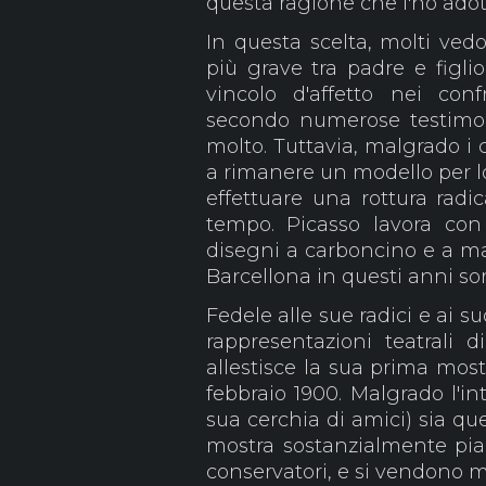
questa ragione che l'ho adot
In questa scelta, molti ved
più grave tra padre e figlio
vincolo d'affetto nei con
secondo numerose testimo
molto. Tuttavia, malgrado i 
a rimanere un modello per lo 
effettuare una rottura radic
tempo. Picasso lavora con f
disegni a carboncino e a ma
Barcellona in questi anni sor
Fedele alle sue radici e ai suo
rappresentazioni teatrali 
allestisce la sua prima most
febbraio 1900. Malgrado l'int
sua cerchia di amici) sia que
mostra sostanzialmente piac
conservatori, e si vendono m