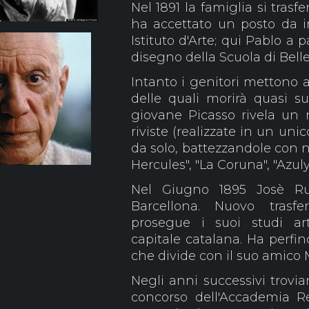
Nel 1891 la famiglia si tras
ha accettato un posto da i
Istituto d'Arte; qui Pablo a p
disegno della Scuola di Belle 
Intanto i genitori mettono
delle quali morirà quasi su
giovane Picasso rivela un 
riviste (realizzate in un uni
da solo, battezzandole con n
Hercules", "La Coruna", "Azul
Nel Giugno 1895 Josè Ru
Barcellona. Nuovo trasfe
prosegue i suoi studi art
capitale catalana. Ha perfin
che divide con il suo amico 
Negli anni successivi trovi
concorso dell'Accademia R