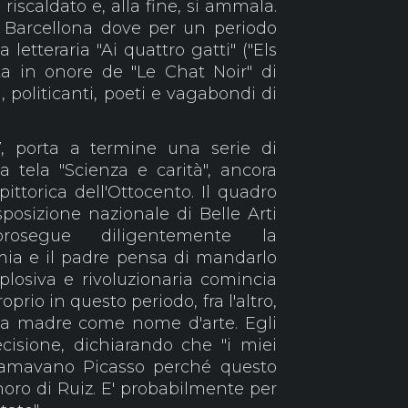
riscaldato e, alla fine, si ammala.
a Barcellona dove per un periodo
 letteraria "Ai quattro gatti" ("Els
ta in onore de "Le Chat Noir" di
ti, politicanti, poeti e vagabondi di
7, porta a termine una serie di
a tela "Scienza e carità", ancora
pittorica dell'Ottocento. Il quadro
posizione nazionale di Belle Arti
osegue diligentemente la
mia e il padre pensa di mandarlo
losiva e rivoluzionaria comincia
prio in questo periodo, fra l'altro,
ua madre come nome d'arte. Egli
cisione, dichiarando che "i miei
iamavano Picasso perché questo
oro di Ruiz. E' probabilmente per