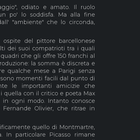
ggio", odiato e amato. Il ruolo
un po' lo soddisfa. Ma alla fine
dall' "ambiente" che lo circonda,
 ospite del pittore barcellonese
ti dei suoi compatrioti tra i quali
adri che gli offre 150 franchi al
roduzione: la somma è discreta e
ere qualche mese a Parigi senza
sono momenti facili dal punto di
nte le importanti amicizie che
ui quella con il critico e poeta Max
o in ogni modo. Intanto conosce
 Fernande Olivier, che ritrae in
cificamente quello di Montmartre,
. In particolare Picasso rimane