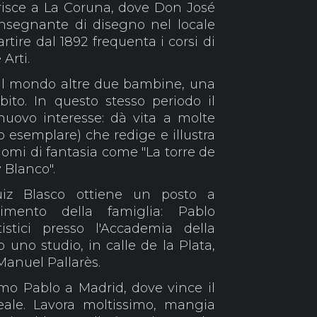
ferisce a La Coruna, dove Don José
nsegnante di disegno nel locale
artire dal 1892 frequenta i corsi di
Arti.
 al mondo altre due bambine, una
bito. In questo stesso periodo il
nuovo interesse: dà vita a molte
co esemplare) che redige e illustra
omi di fantasia come "La torre de
y Blanco".
iz Blasco ottiene un posto a
rimento della famiglia: Pablo
istici presso l'Accademia della
o uno studio, in calle de la Plata,
Manuel Pallarès.
amo Pablo a Madrid, dove vince il
eale. Lavora moltissimo, mangia