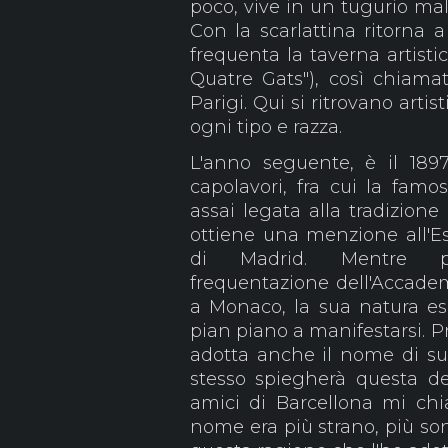
poco, vive in un tugurio mal 
Con la scarlattina ritorna 
frequenta la taverna artistica
Quatre Gats"), così chiama
Parigi. Qui si ritrovano artis
ogni tipo e razza.
L'anno seguente, è il 189
capolavori, fra cui la famos
assai legata alla tradizione 
ottiene una menzione all'Es
di Madrid. Mentre pr
frequentazione dell'Accade
a Monaco, la sua natura esp
pian piano a manifestarsi. Pro
adotta anche il nome di s
stesso spiegherà questa de
amici di Barcellona mi ch
nome era più strano, più son