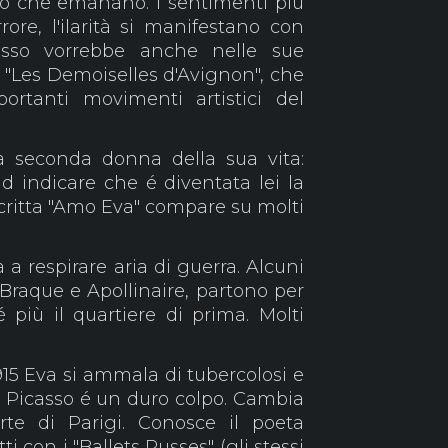
ino che emanano. I sentimenti più
rrore, l'ilarità si manifestano con
asso vorrebbe anche nelle sue
ra "Les Demoiselles d'Avignon", che
rtanti movimenti artistici del
la seconda donna della sua vita:
ad indicare che é diventata lei la
scritta "Amo Eva" compare su molti
a a respirare aria di guerra. Alcuni
i Braque e Apollinaire, partono per
 più il quartiere di prima. Molti
915 Eva si ammala di tubercolosi e
 Picasso é un duro colpo. Cambia
orte di Parigi. Conosce il poeta
ti con i "Ballets Russes" (gli stessi