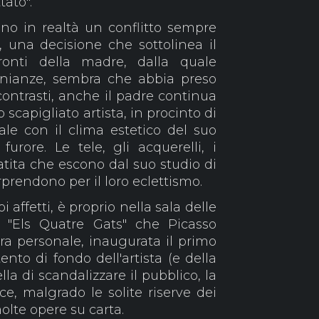
tato".
ono in realtà un conflitto sempre
, una decisione che sottolinea il
fronti della madre, dalla quale
nianze, sembra che abbia preso
contrasti, anche il padre continua
scapigliato artista, in procinto di
ale con il clima estetico del suo
urore. Le tele, gli acquerelli, i
tita che escono dal suo studio di
prendono per il loro eclettismo.
i affetti, è proprio nella sala delle
di "Els Quatre Gats" che Picasso
ra personale, inaugurata il primo
ento di fondo dell'artista (e della
lla di scandalizzare il pubblico, la
e, malgrado le solite riserve dei
olte opere su carta.