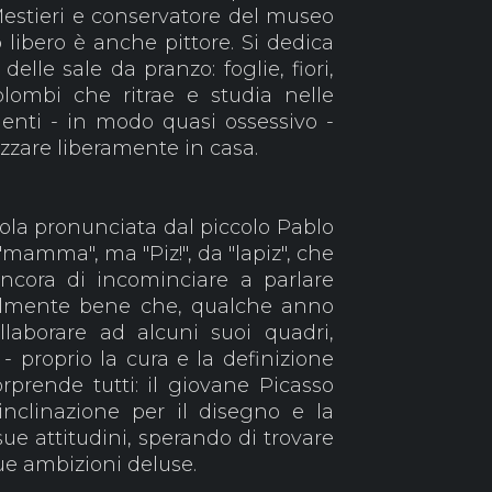
 Mestieri e conservatore del museo
o libero è anche pittore. Si dedica
delle sale da pranzo: foglie, fiori,
olombi che ritrae e studia nelle
enti - in modo quasi ossessivo -
lazzare liberamente in casa.
ola pronunciata dal piccolo Pablo
 "mamma", ma "Piz!", da "lapiz", che
ancora di incominciare a parlare
talmente bene che, qualche anno
llaborare ad alcuni suoi quadri,
 - proprio la cura e la definizione
 sorprende tutti: il giovane Picasso
inclinazione per il disegno e la
 sue attitudini, sperando di trovare
sue ambizioni deluse.