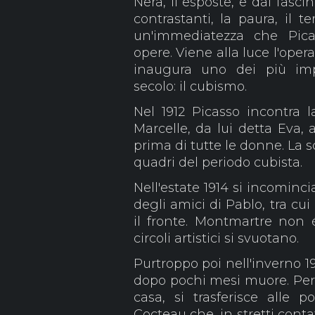
Nera, lì esposte, e dal fasc
contrastanti, la paura, il te
un'immediatezza che Pic
opere. Viene alla luce l'ope
inaugura uno dei più impo
secolo: il cubismo.
Nel 1912 Picasso incontra 
Marcelle, da lui detta Eva, 
prima di tutte le donne. La 
quadri del periodo cubista.
Nell'estate 1914 si incominci
degli amici di Pablo, tra cu
il fronte. Montmartre non é
circoli artistici si svuotano.
Purtroppo poi nell'inverno 1
dopo pochi mesi muore. Per
casa, si trasferisce alle p
Cocteau che, in stretti contat