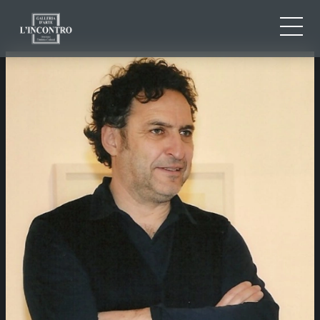
QUI SOMMES-NOU
IT
EN
NEWS ED EVENTS
FR
ARTISTES ET ŒUVRES
EXPOSITIONS
CONTACTS