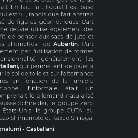
rait. En fait, l'art figuratif est basé
ui est vu, tandis que l'art abstrait
é de figures géométriques. L'art
une œuvre utilise également des
ffit de penser aux sacs de jute et
les allumettes de
Aubertin
. L'art
ement par l'utilisation de formes
ensionnalité, généralement les
tellani,
qui permettent de jouer à
ur le sol de toile et sur l'alternance
res en fonction de la lumière
onné, l'Informale était un
prenait le allemand naturalisé
suisse Schneider, le groupe Zero;
 États-Unis, le groupe GUTAI au
hozo Shimamoto et Kazuo Shiraga.
onalumi - Castellani