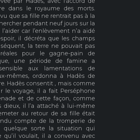
evée par Hadès, avec l'accord de
re dans le royaume des morts.
 que sa fille ne rentrait pas à la
ercher pendant neuf jours sur la
l’aider car l’enlèvement n’a aidé
spoir, il décréta que les champs
séquent, la terre ne pouvait pas
éréales pour le gagne-pain de
ique, une période de famine a
ensible aux lamentations de
eux-mêmes, ordonna à Hadès de
e. Hadès consentit , mais comme
r le voyage, il a fait Perséphone
enade et de cette façon, comme
 dieux, il l’a attaché à lui-même
meter au retour de sa fille était
 rendu compte de la tromperie de
 quelque sorte la situation qui
 qu’il voulait, il a convenu avec