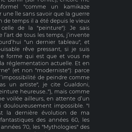
nformel "comme un kamikaze
r une île sans savoir que la guerre
 de temps il a été depuis le vieux
elle de la "peinture"): Je sais
l’art de tous les temps, j’invente
urd’hui "un dernier tableau", et
isable rêve pressant, si je suis
ne forme qui est que et vous ne
la réglementation actuelle. Et en
ne" (et non "moderniste"): parce
l’impossibilité de peindre comme
as un artiste", je cite Gualdoni,
einture heureuse..."), mais comme
 voilée ailleurs, en attente d’un
ui douloureusement impossible. "I
 la dernière évolution de ma
 fantastiques des années 60, les
années 70, les "Mythologies" des