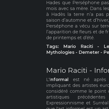
Hades que Perséphone passe
mois avec sa mère. Dans le
à Hadès la terre n’a pas p
saison d’automne et d’hiver,
Perséphone a vécu sur terr
l’apparition de fleurs et de f
de printemps et d’été.
Tags: Mario Raciti - L
Mythologies - Demeter - P
Mario Raciti - Inf
L'I
nformal
est né après 
impliquant des artistes euro
considéré comme le point 
artistiques précédent
Expressionnisme et Surré
que l'art informel est un ar