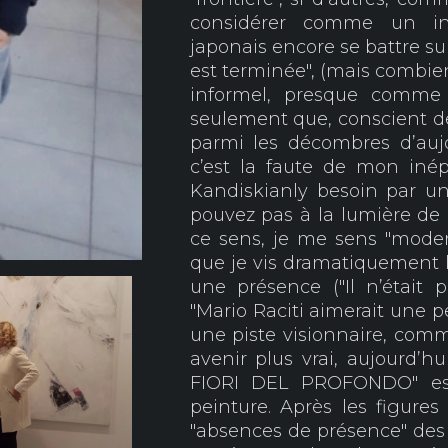
considérer comme un i
japonais encore se battre su
est terminée", (mais combien
informel, presque comme c
seulement que, conscient de 
parmi les décombres d’aujo
c’est la faute de mon inépu
Kandiskianly besoin par u
pouvez pas à la lumière de 
ce sens, je me sens "moder
que je vis dramatiquement 
une présence ("Il n’était p
"Mario Raciti aimerait une p
une piste visionnaire, comme
avenir plus vrai, aujourd’h
FIORI DEL PROFONDO" est
peinture. Après les figures
"absences de présence" des 