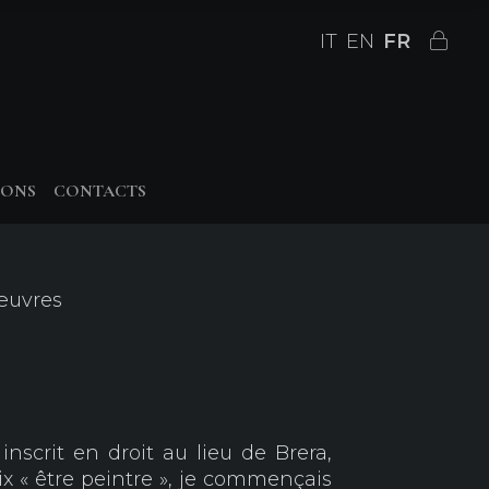
IT
EN
FR
IONS
CONTACTS
 œuvres
nscrit en droit au lieu de Brera,
ix « être peintre », je commençais