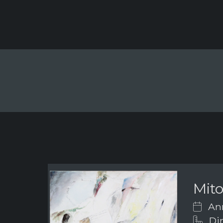
Mito
Ann
Dim