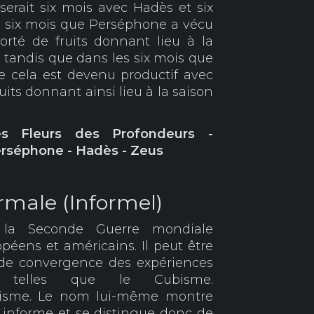
rait six mois avec Hadès et six
s six mois que Perséphone a vécu
orté de fruits donnant lieu à la
 tandis que dans les six mois que
e cela est devenu productif avec
ruits donnant ainsi lieu à la saison
es Fleurs des Profondeurs -
erséphone - Hadès - Zeus
ormale (Informel)
la Seconde Guerre mondiale
péens et américains. Il peut être
de convergence des expériences
es telles que le Cubisme.
alisme. Le nom lui-même montre
t informe et se distingue donc de