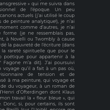
transgressive » qui me suivra dans
ssionnel de l’époque. Un peu
anons actuels (j’ai utilisé le coup
de peinture analytique!), je n’ai
u moment comme d’autres, je n’ai
 forme (je ne ressemblais pas,
t, à Novelli ou Twombly à cause
rdé la pauvreté de l’écriture (dans
la rareté spirituelle que pour le
p poétique pour appartenir à la
" Fagone m’a dit). J’ai poursuivi
n voyage qu’il a fait à un pas où,
sionnaire de tension et de
ensé à ma peinture, qui voyage et
onde du voyageur, à un roman de
d’Henri d’Ofterdingen dont Klaus
n travail la « fleur bleue », qui
Donc, si, pour certains, ils sont
me Barilli (sur l’Unité), encore me