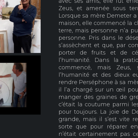
avec ses amis, elle fut enl
Zeus, et amenée sous ter
Lorsque sa mère Demeter a vu
maison, elle commencé la ch
terre, mais personne n’a pu 
personne. Pris dans le dése
s’assèchent et que, par con
porter de fruits et de c
l’humanité. Dans la prat
commencé, mais Zeus, s
l’humanité et des dieux 
rendre Perséphone à sa mèr
il l’a chargé sur un œil pou
manger des graines de gr
c’était la coutume parmi les
pour toujours. La joie de De
grande, mais il s’est vite
sorte que pour réparer en
n’était certainement pas ce