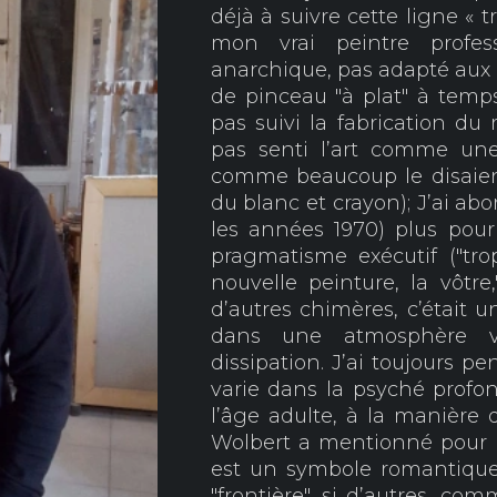
déjà à suivre cette ligne « 
mon vrai peintre profe
anarchique, pas adapté aux c
de pinceau "à plat" à temps 
pas suivi la fabrication d
pas senti l’art comme une
comme beaucoup le disaien
du blanc et crayon); J’ai abo
les années 1970) plus pour 
pragmatisme exécutif ("tro
nouvelle peinture, la vôtre,
d’autres chimères, c’était u
dans une atmosphère vi
dissipation. J’ai toujours p
varie dans la psyché prof
l’âge adulte, à la manière 
Wolbert a mentionné pour mo
est un symbole romantique. 
"frontière", si d’autres, com