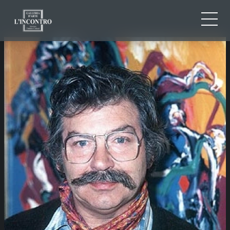
QUI SOMMES-NOU
IT
EN
NEWS ED EVENTS
FR
ARTISTES ET ŒUVRES
EXPOSITIONS
CONTACTS