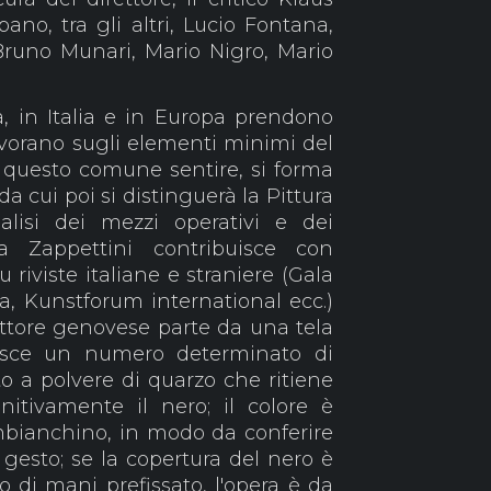
ano, tra gli altri, Lucio Fontana,
Bruno Munari, Mario Nigro, Mario
ta, in Italia e in Europa prendono
lavorano sugli elementi minimi del
a questo comune sentire, si forma
da cui poi si distinguerà la Pittura
nalisi dei mezzi operativi e dei
sa Zappettini contribuisce con
u riviste italiane e straniere (Gala
ta, Kunstforum international ecc.)
 pittore genovese parte da una tela
lisce un numero determinato di
o a polvere di quarzo che ritiene
nitivamente il nero; il colore è
mbianchino, in modo da conferire
gesto; se la copertura del nero è
di mani prefissato, l'opera è da