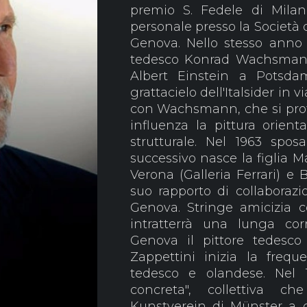
premio S. Fedele di Milan
personale presso la Società d
Genova. Nello stesso anno e
tedesco Konrad Wachsmann (
Albert Einstein a Potsda
grattacielo dell'Italsider in
con Wachsmann, che si protr
influenza la pittura orient
strutturale. Nel 1963 spos
successivo nasce la figlia 
Verona (Galleria Ferrari) e 
suo rapporto di collaborazi
Genova. Stringe amicizia co
intratterrà una lunga cor
Genova il pittore tedesco
Zappettini inizia la freque
tedesco e olandese. Nel 1
concreta", collettiva c
Kunstverein di Münster a cur