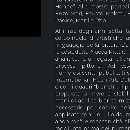
Honnef. Alla mostra partecip
Enzo Mari, Fausto Melotti, 
Radice, Manlio Rho.
All'inizio degli anni settan
corpo nuclei di artisti che 
linguaggio della pittura. D
la cosiddetta Nuova Pittura, 
analitica, più legata all'a
processi pittorici. Ad es
numerosi scritti pubblicati s
international, Flash Art, Da
e con i quadri "bianchi". Il
preparata al nero e stabi
mani di acrilico bianco mist
necessarie per coprire defi
applicato con un rullo da i
anonimità e meccanicità al 
raggiunta prima del numero 