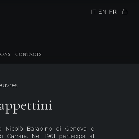
IT
EN
FR
IONS
CONTACTS
 œuvres
appettini
ico Nicolò Barabino di Genova e
i Carrara. Nel 1961 partecipa al