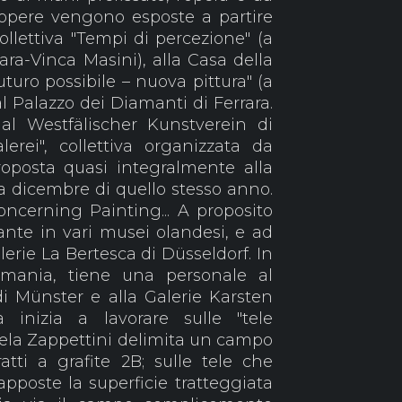
 opere vengono esposte a partire
ollettiva "Tempi di percezione" (a
ara-Vinca Masini), alla Casa della
uturo possibile – nuova pittura" (a
al Palazzo dei Diamanti di Ferrara.
al Westfälischer Kunstverein di
rei", collettiva organizzata da
oposta quasi integralmente alla
o a dicembre di quello stesso anno.
ncerning Painting... A proposito
nerante in vari musei olandesi, e ad
lerie La Bertesca di Düsseldorf. In
rmania, tiene una personale al
i Münster e alla Galerie Karsten
a inizia a lavorare sulle "tele
tela Zappettini delimita un campo
tti a grafite 2B; sulle tele che
poste la superficie tratteggiata