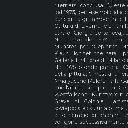
riternersi conclusa. Queste
dal 1973, per esempio alla c
cura di Luigi Lambertini e L
Cultura di Livorno, e a "Un f
cura di Giorgio Cortenova), 
Nel marzo del 1974 torna 
Münster per "Geplante Male
Klaus Honnef che sarà ripr
Galleria Il Milione di Milan
Nel 1975 prende parte a "Co
della pittura...", mostra iti
"Analytische Malerei" alla Ga
quell'anno, sempre in Ge
Westfälischer Kunstverein d
Greve di Colonia. L'artist
sovrapposte": su una prima 
e lo riempie di anonimi tra
vengono successivamente ap