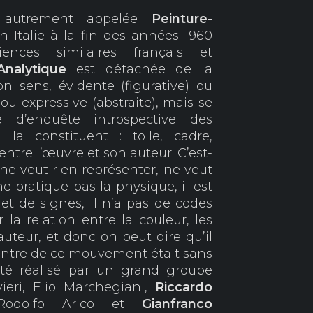
autrement appelée
Peinture-
n Italie à la fin des années 1960
iences similaires français et
Analytique
est détachée de la
on sens, évidente (figurative) ou
ou expressive (abstraite), mais se
 d’enquête introspective des
 la constituent : toile, cadre,
 entre l’œuvre et son auteur. C’est-
ne veut rien représenter, ne veut
 pratique pas la physique, il est
et de signes, il n’a pas de codes
 la relation entre la couleur, les
’auteur, et donc on peut dire qu’il
icentre de ce mouvement était sans
été réalisé par un grand groupe
vieri, Elio Marchegiani,
Riccardo
, Rodolfo Arico et
Gianfranco