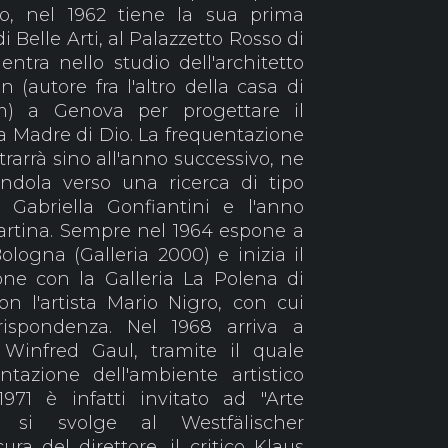
o, nel 1962 tiene la sua prima
i Belle Arti, al Palazzetto Rosso di
ntra nello studio dell'architetto
autore fra l'altro della casa di
m) a Genova per progettare il
 via Madre di Dio. La frequentazione
arrà sino all'anno successivo, ne
andola verso una ricerca di tipo
a Gabriella Gonfiantini e l'anno
Martina. Sempre nel 1964 espone a
Bologna (Galleria 2000) e inizia il
one con la Galleria La Polena di
n l'artista Mario Nigro, con cui
rispondenza. Nel 1968 arriva a
 Winfred Gaul, tramite il quale
ntazione dell'ambiente artistico
971 è infatti invitato ad "Arte
he si svolge al Westfälischer
a del direttore, il critico Klaus