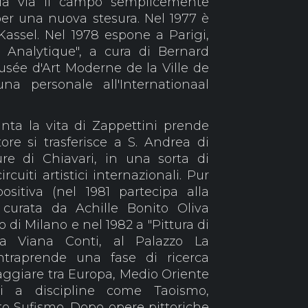
 via via il campo semplicemente
per una nuova stesura. Nel 1977 è
assel. Nel 1978 espone a Parigi,
on Analytique", a cura di Bernard
usée d'Art Moderne de la Ville de
na personale all'Internationaal
nta la vita di Zappettini prende
ore si trasferisce a S. Andrea di
ture di Chiavari, in una sorta di
rcuiti artistici internazionali. Pur
positiva (nel 1981 partecipa alla
, curata da Achille Bonito Oliva
o di Milano e nel 1982 a "Pittura di
da Viana Conti, al Palazzo La
ntraprende una fase di ricerca
viaggiare tra Europa, Medio Oriente
si a discipline come Taoismo,
o Sufismo. Dopo opere pittoriche