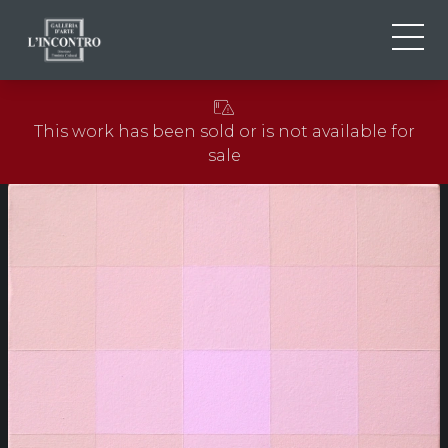
ABOUT US
IT
This work has been sold or is not available for
EN
NEWS AND EVENTS
sale
FR
ARTISTS AND WORKS
EXHIBITIONS
CONTACTS