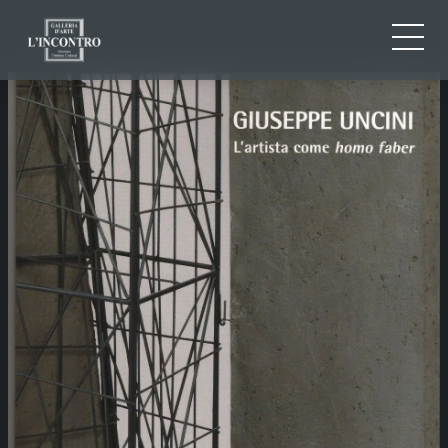
ABOUT US
IT
EN
NEWS AND EVENTS
FR
ARTISTS AND WORKS
EXHIBITIONS
CONTACTS