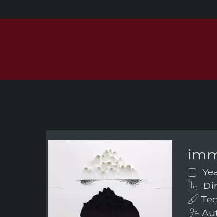
imm
Yea
Dim
Tec
Aut