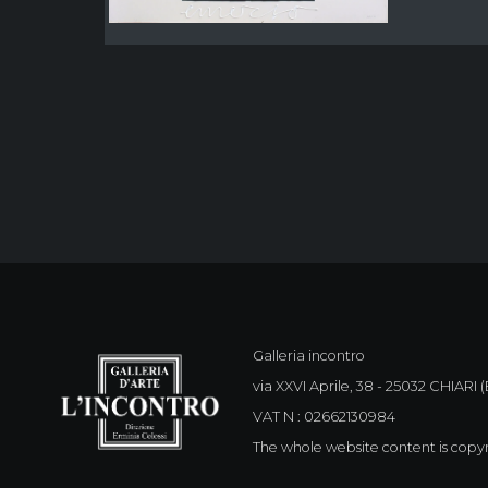
Galleria incontro
via XXVI Aprile, 38 - 25032 CHIARI (B
VAT N : 02662130984
The whole website content is copy