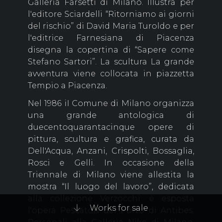
Galleria Farsetti di Milano. Illustra per
l'editore Sciardelli “Ritorniamo ai giorni
del rischio” di David Maria Turoldo e per
l'editrice Farnesiana di Piacenza
disegna la copertina di “Sapere come
Stefano Sartori”. La scultura La grande
avventura viene collocata in piazzetta
Tempio a Piacenza.
Nel 1986 iI Comune di Milano organizza
una grande antologica di
duecentoquarantacinque opere di
pittura, scultura e grafica, curata da
Dell'Acqua, Anzani, Crispolti, Bossaglia,
Rosci e Gelli. In occasione della
Triennale di Milano viene allestita la
mostra “Il luogo del lavoro”, dedicata
alla collezione Verzocchi: è esposta
Works for sale
l'opera Pescatori del Porto di Antibes.