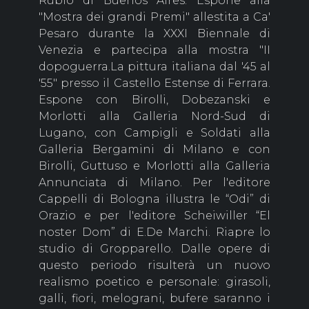
Rubio di Buenos Aires. Espone alla
"Mostra dei grandi Premi" allestita a Ca'
Pesaro durante la XXXI Biennale di
Venezia e partecipa alla mostra "II
dopoguerra.La pittura italiana dal '45 al
'55" presso il Castello Estense di Ferrara.
Espone con Birolli, Dobezanski e
Morlotti alla Galleria Nord-Sud di
Lugano, con Campigli e Soldati alla
Galleria Bergamini di Milano e con
Birolli, Guttuso e Morlotti alla Galleria
Annunciata di Milano. Per l'editore
Cappelli di Bologna illustra le “Odi” di
Orazio e per l'editore Scheiwiller “El
noster Dom” di E.De Marchi. Riapre lo
studio di Gropparello. Dalle opere di
questo periodo risulterà un nuovo
realismo poetico e personale: girasoli,
galli, fiori, melograni, bufere saranno i