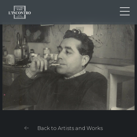
ABOUT US
IT
EN
NEWS AND EVENTS
FR
ARTISTS AND WORKS
EXHIBITIONS
CONTACTS
Back to Artists and Works